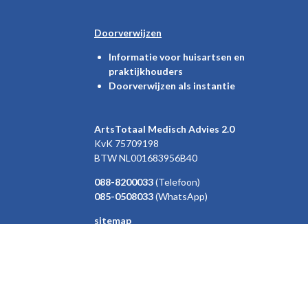
Doorverwijzen
Informatie voor huisartsen en
praktijkhouders
Doorverwijzen als instantie
ArtsTotaal Medisch Advies 2.0
KvK 75709198
BTW
NL001683956B40
088-8200033
(Telefoon)
085-0508033
(WhatsApp)
sitemap
W
L
h
i
© 2019-2026 ArtsTotaal Medisch Advies 2.0
a
n
t
k