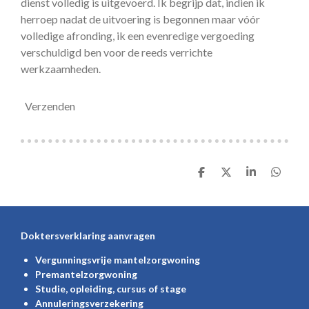
dienst volledig is uitgevoerd. Ik begrijp dat, indien ik
herroep nadat de uitvoering is begonnen maar vóór
volledige afronding, ik een evenredige vergoeding
verschuldigd ben voor de reeds verrichte
werkzaamheden.
Verzenden
D
D
S
D
e
e
h
e
l
e
a
l
e
l
r
e
n
e
n
Doktersverklaring aanvragen
Vergunningsvrije mantelzorgwoning
Premantelzorgwoning
Studie, opleiding, cursus of stage
Annuleringsverzekering