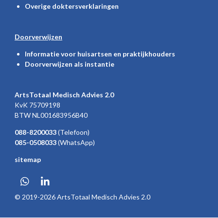
Overige doktersverklaringen
Doorverwijzen
Informatie voor huisartsen en praktijkhouders
Doorverwijzen als instantie
ArtsTotaal Medisch Advies 2.0
KvK 75709198
BTW
NL001683956B40
088-8200033
(Telefoon)
085-0508033
(WhatsApp)
sitemap
W
L
h
i
© 2019-2026 ArtsTotaal Medisch Advies 2.0
a
n
t
k