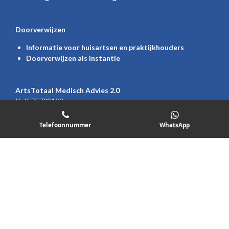
Doorverwijzen
Informatie voor huisartsen en praktijkhouders
Doorverwijzen als instantie
ArtsTotaal Medisch Advies 2.0
KvK 75709198
BTW
NL001683956B40
Telefoonnummer
WhatsApp
088-8200033
(Telefoon)
085-0508033
(WhatsApp)
sitemap
W
L
h
i
© 2019-2026 ArtsTotaal Medisch Advies 2.0
a
n
t
k
s
e