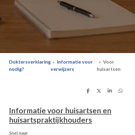
Doktersverklaring
»
Informatie voor
»
Voor
nodig?
verwijzers
huisartsen
D
D
S
D
e
e
h
e
l
e
a
l
e
l
r
e
Informatie voor huisartsen en
n
e
n
huisartspraktijkhouders
Snel naar