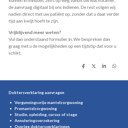
kunnen in minuten, zelfs op weg vanuit uw wachtkamer,
de aanvraag digitaal bij ons indienen. De rest volgen wij
nadien direct met uw patiënt op, zonder dat u daar verder
tijd aan kwijt hoeft te zijn.
Vrijblijvend meer weten?
Vul dan onderstaand formulier in. We bespreken dan
graag met u de mogelijkheden op een tijdstip dat voor u
schikt.
D
D
S
D
e
e
h
e
l
e
a
l
e
l
r
e
n
e
n
Doktersverklaring aanvragen
Vergunningsvrije mantelzorgwoning
Premantelzorgwoning
Studie, opleiding, cursus of stage
Annuleringsverzekering
Overige doktersverklaringen