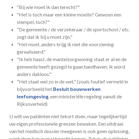
"Bij wie moet ik dan terecht?"
"Het is toch maar een kleine moeite? Gewoon een
stempel, toch?"
"De gemeente / de verzekeraar / de sportschool / etc.
zegt dat ik bij u moet zijn."
"Het moet, anders krijg ik niet die voorziening
gerealiseerd."
"Ik heb haast, de mantelzorgwoning staat er al en de
gemeente heeft gezegd te gaan handhaven; ik word
anders dakloos."
"Het staat wel zo in de wet." (zoals foutief vermeld in
bijvoorbeeld het
Besluit bouwwerken
leefomgeving
, een ministeriële regeling vanuit de
Rijksoverheid)
U wilt uw patiënten niet tekort doen, maar tegelijkertijd
uw eigen professionele grenzen bewaken. Een uitdraai
van het medisch dossier meegeven is ook geen oplossing,
want deze kan overal terecht komen. Zeker als patiënten